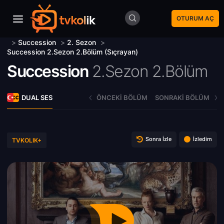
OTURUM AÇ
>
Succession
>
2. Sezon
>
Succession 2.Sezon 2.Bölüm (Sıçrayan)
Succession
2.Sezon 2.Bölüm
DUAL SES
ÖNCEKI BÖLÜM
SONRAKI BÖLÜM
Sonra İzle
İzledim
TVKOLIK+