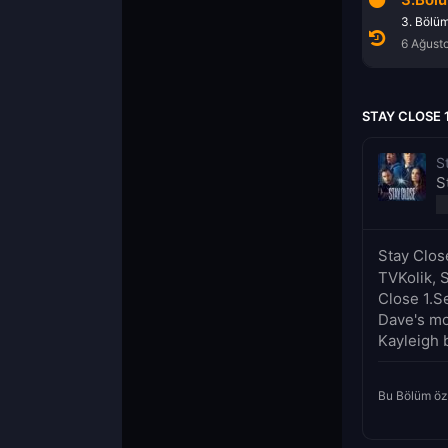
1. Bölüm
2. Bölüm
3. Bölü
6 Ağustos 2026
6 Ağustos 2026
6 Ağust
STAY CLOSE 
S
S
Stay Clos
TVKolik, S
Close 1.Se
Dave's mo
Kayleigh b
Bu Bölüm öz