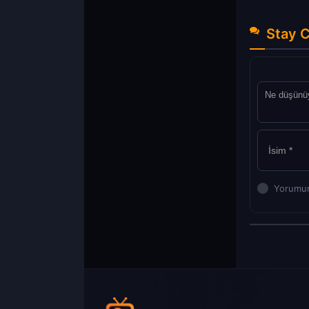
Stay C
Yorumun