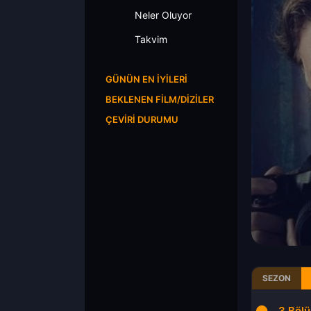
Neler Oluyor
Takvim
GÜNÜN EN İYILERI
BEKLENEN FILM/DIZILER
ÇEVIRI DURUMU
SEZON
1.Bölüm
2.Bölüm
3.Böl