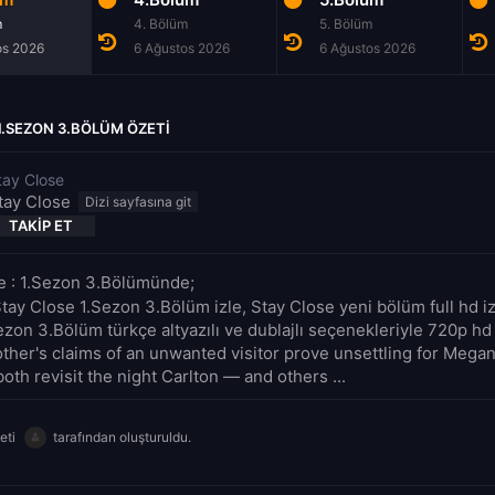
m
4. Bölüm
5. Bölüm
os 2026
6 Ağustos 2026
6 Ağustos 2026
1.SEZON 3.BÖLÜM ÖZETI
tay Close
tay Close
TAKIP ET
e : 1.Sezon 3.Bölümünde;
tay Close 1.Sezon 3.Bölüm izle, Stay Close yeni bölüm full hd iz
zon 3.Bölüm türkçe altyazılı ve dublajlı seçenekleriyle 720p hd 
ther's claims of an unwanted visitor prove unsettling for Mega
oth revisit the night Carlton — and others ...
eti
tarafından oluşturuldu.