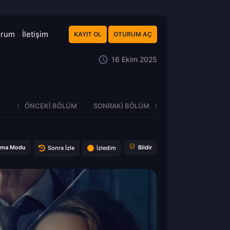
orum
İletişim
KAYIT OL
OTURUM AÇ
16 Ekim 2025
ÖNCEKI BÖLÜM
SONRAKI BÖLÜM
ema Modu
Bildir
Sonra İzle
İzledim