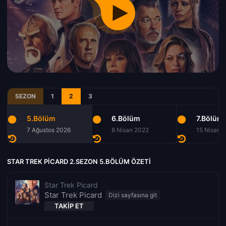
SEZON
1
2
3
5.Bölüm
6.Bölüm
7.Bölüm
7 Ağustos 2026
8 Nisan 2022
15 Nisan 
STAR TREK PICARD 2.SEZON 5.BÖLÜM ÖZETI
Star Trek Picard
Star Trek Picard
TAKIP ET