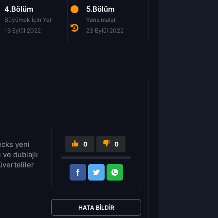
4.Bölüm
5.Bölüm
7.Bölüm
Büyümek İçin Yer
Yansımalar
16 Eylül 2022
23 Eylül 2022
7 Ekim 2022
ecks yeni
0
0
 ve dublajlı
verteliler
HATA BILDIR