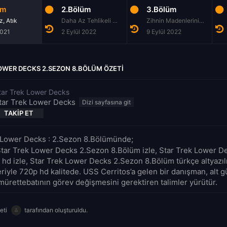
üm
2.Bölüm
3.Bölüm
, Atık
Daha Az Tehlikeli Oyun
Zihnin Madenlerini Çıkarmak
2021
2 Eylül 2022
9 Eylül 2022
OWER DECKS 2.SEZON 8.BÖLÜM ÖZETI
tar Trek Lower Decks
tar Trek Lower Decks
TAKIP ET
 Lower Decks : 2.Sezon 8.Bölümünde;
Star Trek Lower Decks 2.Sezon 8.Bölüm izle, Star Trek Lower D
 hd izle, Star Trek Lower Decks 2.Sezon 8.Bölüm türkçe altyazılı
iyle 720p hd kalitede. USS Cerritos’a gelen bir danışman, alt gü
 mürettebatının görev değişmesini gerektiren talimler yürütür.
eti
tarafından oluşturuldu.