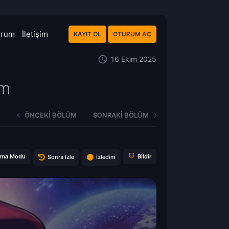
orum
İletişim
KAYIT OL
OTURUM AÇ
16 Ekim 2025
üm
ÖNCEKI BÖLÜM
SONRAKI BÖLÜM
ema Modu
Bildir
Sonra İzle
İzledim