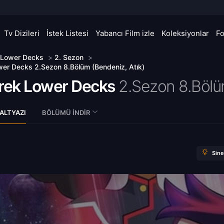
Tv Dizileri
İstek Listesi
Yabancı Film izle
Koleksiyonlar
F
k Lower Decks
>
2. Sezon
>
wer Decks 2.Sezon 8.Bölüm (Bendeniz, Atık)
Trek Lower Decks
2.Sezon 8.Böl
ALTYAZI
BÖLÜMÜ İNDIR
Sin