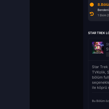
6.Bölüm
7.Bölüm
8.Böl
Koca Casus
Hoş Çeşmeler Diyarı
Bendeniz
17 Eylül 2021
24 Eylül 2021
1 Ekim 
STAR TREK L
S
S
Star Trek
TVKolik, 
bölüm full
seçenekler
ile köprü
Bu Bölüm öz