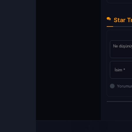
Star T
Yorumun