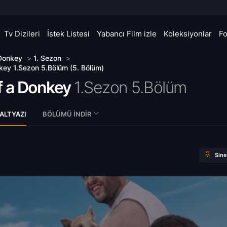
Tv Dizileri
İstek Listesi
Yabancı Film izle
Koleksiyonlar
F
 Donkey
>
1. Sezon
>
key 1.Sezon 5.Bölüm (5. Bölüm)
f a Donkey
1.Sezon 5.Bölüm
ALTYAZI
BÖLÜMÜ İNDIR
Sin