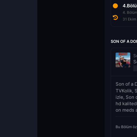
4.Böl
4. Bölü
31 Ekim
SON OF A DO
S
S
Son of a 
TVKolik, 
izle, Son 
hd kalite
on meds a
Bu Bölüm öz