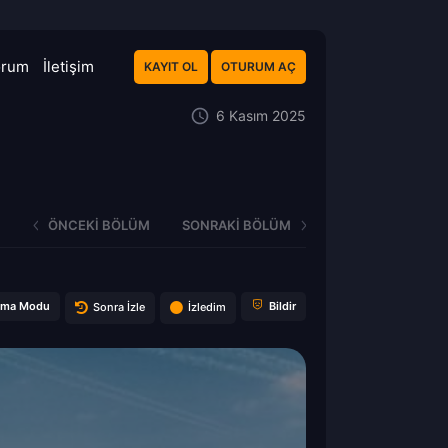
orum
İletişim
KAYIT OL
OTURUM AÇ
6 Kasım 2025
ÖNCEKI BÖLÜM
SONRAKI BÖLÜM
ema Modu
Bildir
Sonra İzle
İzledim