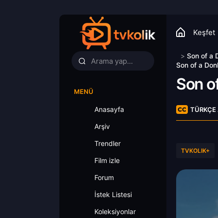
Keşfet
>
Son of a
Son of a Don
Son o
MENÜ
Anasayfa
TÜRKÇE 
Arşiv
Trendler
TVKOLIK+
Film izle
Forum
İstek Listesi
Koleksiyonlar