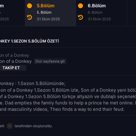
üm
5.Bölüm
6.Bölüm
m
5. Bölüm
6. Bölüm
 2025
31 Ekim 2025
31 Ekim 2025
NKEY 1.SEZON 5.BÖLÜM ÖZETI
on of a Donkey
on of a Donkey
TAKIP ET
Donkey : 1.Sezon 5.Bölümünde;
Son of a Donkey 1.Sezon 5.Bölüm izle, Son of a Donkey yeni bölü
of a Donkey 1.Sezon 5.Bölüm türkçe altyazılı ve dublajlı seçenek
de. Dad empties the family funds to help a prince he met online
nd masculinity videos, Theo finds a way to end their feud.
eti
tarafından oluşturuldu.