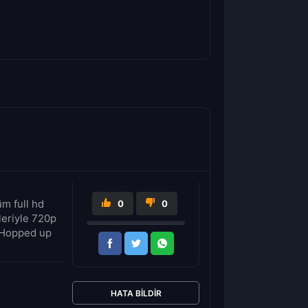
m full hd
0
0
leriyle 720p
. Hopped up
HATA BILDIR