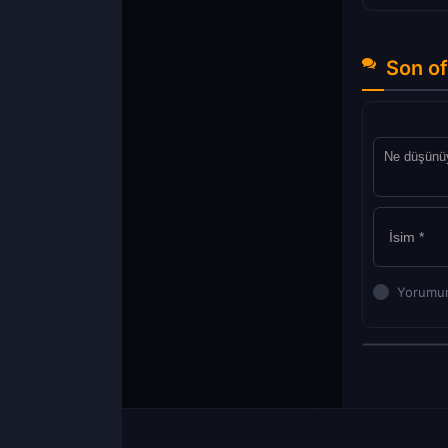
Son of
Yorumun