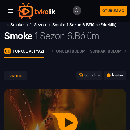
OTURUM AÇ
>
Smoke
>
1. Sezon
>
Smoke 1.Sezon 6.Bölüm (Erkeklik)
Smoke
1.Sezon 6.Bölüm
TÜRKÇE ALTYAZI
ÖNCEKI BÖLÜM
SONRAKI BÖLÜM
Sonra İzle
İzledim
TVKOLIK+