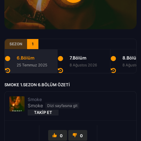
SEZON
1
6.Bölüm
7.Bölüm
8.Bölüm
25 Temmuz 2025
8 Ağustos 2026
8 Ağustos
SMOKE 1.SEZON 6.BÖLÜM ÖZETI
Smoke
Smoke
TAKIP ET
0
0