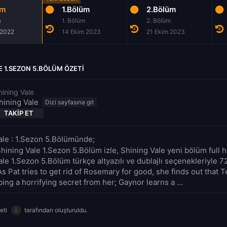
üm
1.Bölüm
2.Bölüm
m
1. Bölüm
2. Bölüm
 2022
14 Ekim 2023
21 Ekim 2023
E 1.SEZON 5.BÖLÜM ÖZETI
hining Vale
hining Vale
TAKIP ET
ale : 1.Sezon 5.Bölümünde;
hining Vale 1.Sezon 5.Bölüm izle, Shining Vale yeni bölüm full hd
ale 1.Sezon 5.Bölüm türkçe altyazılı ve dublajlı seçenekleriyle 
As Pat tries to get rid of Rosemary for good, she finds out that T
ng a horrifying secret from her; Gaynor learns a ...
eti
tarafından oluşturuldu.