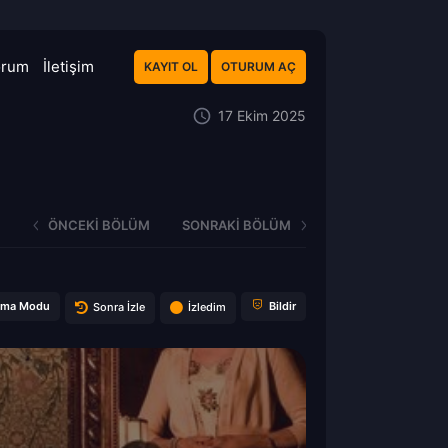
orum
İletişim
KAYIT OL
OTURUM AÇ
17 Ekim 2025
ÖNCEKI BÖLÜM
SONRAKI BÖLÜM
ema Modu
Bildir
Sonra İzle
İzledim