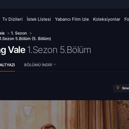
Tv Dizileri
İstek Listesi
Yabancı Film izle
Koleksiyonlar
F
ale
>
1. Sezon
>
 1.Sezon 5.Bölüm (5. Bölüm)
ng Vale
1.Sezon 5.Bölüm
ALTYAZI
BÖLÜMÜ İNDIR
Sin