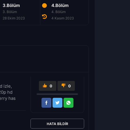
3.Bölüm
4.Bölüm
5.Bölüm
3. Bölüm
4. Bölüm
5. Bölüm
28 Ekim 2023
4 Kasım 2023
11 Kasım 2023
 izle,
0
0
720p hd
erry has
HATA BILDIR