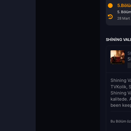
3.Bölüm
4.Bölüm
5.Böl
3. Bölüm
4. Bölüm
5. Bölü
14 Mart 2022
21 Mart 2022
28 Mart
SHINING VAL
S
S
Shining V
TVKolik, S
Shining V
kalitede. 
been keepi
Bu Bölüm öz