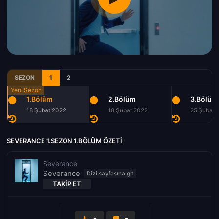
SEZON
1
2
1.Bölüm
2.Bölüm
3.Bölüm
18 Şubat 2022
18 Şubat 2022
25 Şubat 
SEVERANCE 1.SEZON 1.BÖLÜM ÖZETI
Severance
Severance
TAKIP ET