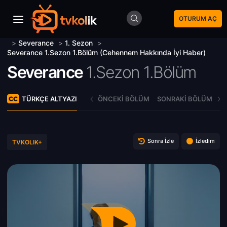
OTURUM AÇ
>
Severance
>
1. Sezon
>
Severance 1.Sezon 1.Bölüm (Cehennem Hakkında İyi Haber)
Severance
1.Sezon 1.Bölüm
TÜRKÇE ALTYAZI
ÖNCEKI BÖLÜM
SONRAKI BÖLÜM
Sonra İzle
İzledim
TVKOLIK+