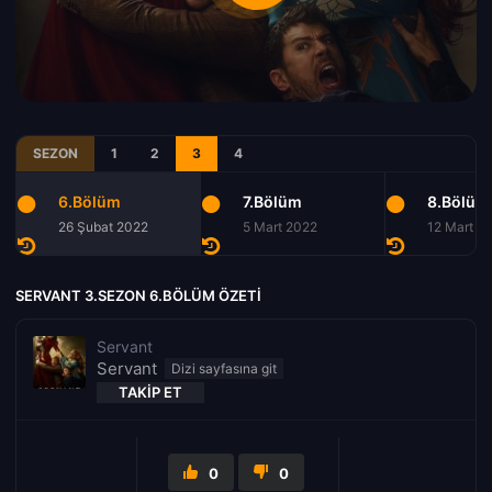
SEZON
1
2
3
4
6.Bölüm
7.Bölüm
8.Bölüm
26 Şubat 2022
5 Mart 2022
12 Mart 2
SERVANT 3.SEZON 6.BÖLÜM ÖZETI
Servant
Servant
TAKIP ET
0
0