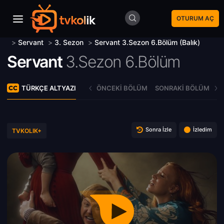
OTURUM AÇ
>
Servant
>
3. Sezon
>
Servant 3.Sezon 6.Bölüm (Balık)
Servant
3.Sezon 6.Bölüm
TÜRKÇE ALTYAZI
ÖNCEKI BÖLÜM
SONRAKI BÖLÜM
Sonra İzle
İzledim
TVKOLIK+