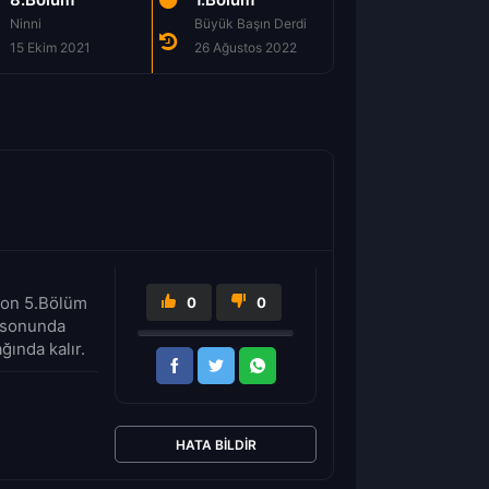
Ninni
Büyük Başın Derdi
Kurtlara Dikkat Et
15 Ekim 2021
26 Ağustos 2022
2 Eylül 2022
ezon 5.Bölüm
0
0
i sonunda
ğında kalır.
HATA BILDIR