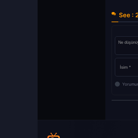
See : 
Yorumun