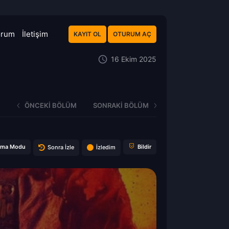
orum
İletişim
KAYIT OL
OTURUM AÇ
16 Ekim 2025
ÖNCEKI BÖLÜM
SONRAKI BÖLÜM
ema Modu
Bildir
Sonra İzle
İzledim