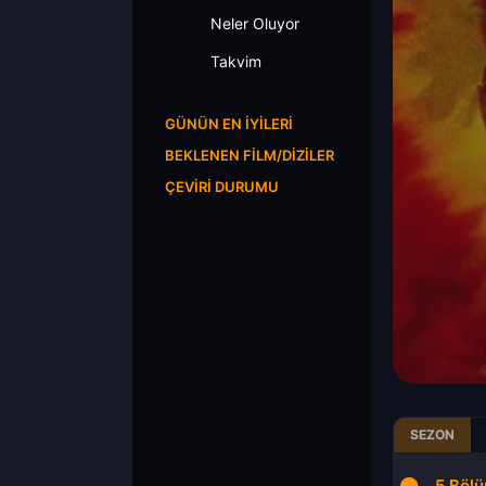
Neler Oluyor
Takvim
GÜNÜN EN İYILERI
BEKLENEN FILM/DIZILER
ÇEVIRI DURUMU
SEZON
3.Bölüm
4.Bölüm
5.Böl