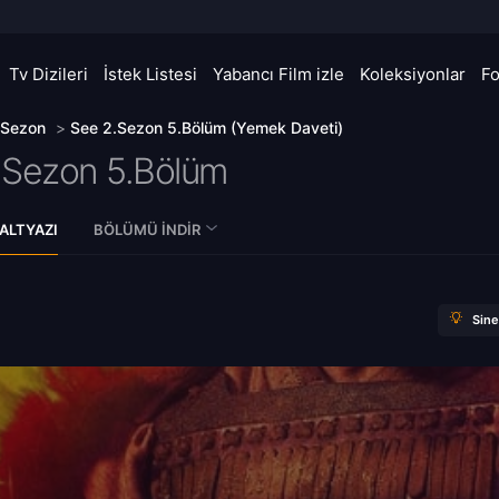
Tv Dizileri
İstek Listesi
Yabancı Film izle
Koleksiyonlar
F
 Sezon
>
See 2.Sezon 5.Bölüm (Yemek Daveti)
.Sezon 5.Bölüm
ALTYAZI
BÖLÜMÜ İNDIR
Sin