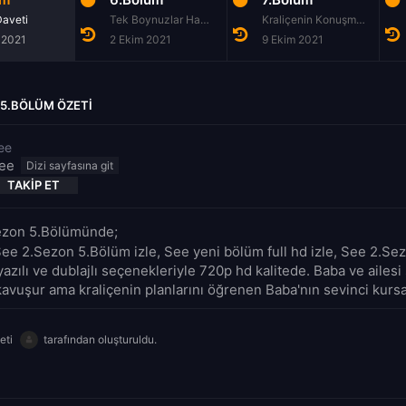
aveti
Tek Boynuzlar Hakkındaki Gerçek
Kraliçenin Konuşması
 2021
2 Ekim 2021
9 Ekim 2021
 5.BÖLÜM ÖZETI
ee
ee
TAKIP ET
ezon 5.Bölümünde;
See 2.Sezon 5.Bölüm izle, See yeni bölüm full hd izle, See 2.S
yazılı ve dublajlı seçenekleriyle 720p hd kalitede. Baba ve ailes
kavuşur ama kraliçenin planlarını öğrenen Baba'nın sevinci kursa
eti
tarafından oluşturuldu.