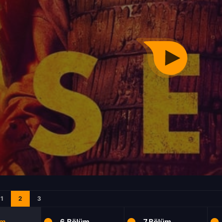
1
2
3
üm
6.Bölüm
7.Bölüm