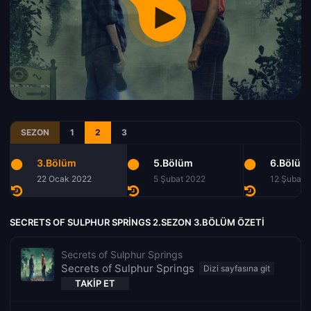
SEZON
1
2
3
3.Bölüm
5.Bölüm
6.Bölüm
22 Ocak 2022
5 Şubat 2022
12 Şubat 
SECRETS OF SULPHUR SPRINGS 2.SEZON 3.BÖLÜM ÖZETI
Secrets of Sulphur Springs
Secrets of Sulphur Springs
TAKIP ET