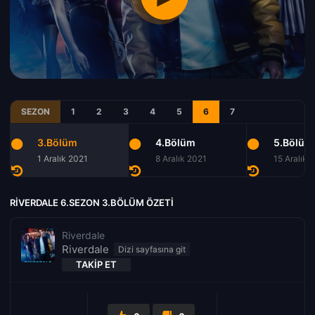
SEZON
1
2
3
4
5
6
7
3.Bölüm
4.Bölüm
5.Bölüm
1 Aralık 2021
8 Aralık 2021
15 Aralık 
RIVERDALE 6.SEZON 3.BÖLÜM ÖZETI
Riverdale
Riverdale
TAKIP ET