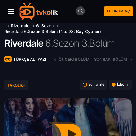
OTURUM AÇ
>
Riverdale
>
6. Sezon
>
Riverdale 6.Sezon 3.Bölüm (No. 98: Bay Cypher)
Riverdale
6.Sezon 3.Bölüm
TÜRKÇE ALTYAZI
ÖNCEKI BÖLÜM
SONRAKI BÖLÜM
Sonra İzle
İzledim
TVKOLIK+