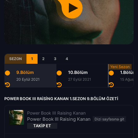
SEZON
1
2
3
4
9.Bölüm
10.Bölüm
1.Bölüm
20 Eylül 2021
27 Eylül 2021
15 Ağusto
POWER BOOK III RAISING KANAN 1.SEZON 9.BÖLÜM ÖZETI
Power Book III Raising Kanan
Power Book III Raising Kanan
TAKIP ET