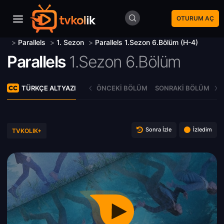
OTURUM AÇ
>
Parallels
>
1. Sezon
>
Parallels 1.Sezon 6.Bölüm (H-4)
Parallels
1.Sezon 6.Bölüm
TÜRKÇE ALTYAZI
ÖNCEKI BÖLÜM
SONRAKI BÖLÜM
Sonra İzle
İzledim
TVKOLIK+