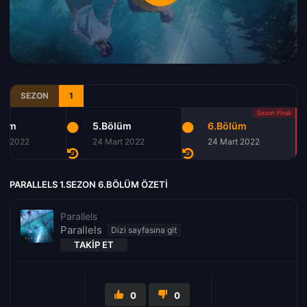
SEZON
1
lüm
5.Bölüm
6.Bölüm
rt 2022
24 Mart 2022
24 Mart 2022
PARALLELS 1.SEZON 6.BÖLÜM ÖZETI
Parallels
Parallels
TAKIP ET
0
0