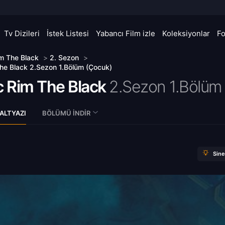
Tv Dizileri
İstek Listesi
Yabancı Film izle
Koleksiyonlar
F
im The Black
>
2. Sezon
>
The Black 2.Sezon 1.Bölüm (Çocuk)
c Rim The Black
2.Sezon 1.Bölüm
ALTYAZI
BÖLÜMÜ İNDIR
Sin