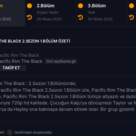
üm
2.Bölüm
3.Bölüm
Düşler Vadisi
Vadi
n 2022
20 Nisan 2022
20 Nisan 2022
 THE BLACK 2.SEZON 1.BÖLÜM ÖZETI
acific Rim The Black
acific Rim The Black
TAKIP ET
im The Black : 2.Sezon 1.Bölümünde;
Pacific Rim The Black 2.Sezon 1.Bölüm izle, Pacific Rim The Bla
le, Pacific Rim The Black 2.Sezon 1.Bölüm türkçe altyazılı ve dubla
riyle 720p hd kalitede. Çocuğun Kaiju'ya dönüşmesi Taylor ve M
ırsa da Hayley ona bakmaya devam etmek ister. Bir grup gizemli
eti
tarafından oluşturuldu.