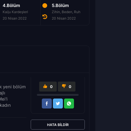
4.Bölüm
5.Bölüm
6.Bölüm
Kaiju Kardeşleri
Zihin, Beden, Ruh
Alaca Ka
20 Nisan 2022
20 Nisan 2022
20 Nisan 2022
ck yeni bölüm
0
0
jlı
ei'i
 kadın
HATA BILDIR