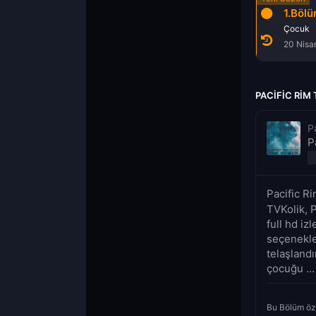
1.Böl
Çocuk
20 Nisa
PACIFIC RIM
P
P
Pacific R
TVKolik, 
full hd iz
seçenekle
telaşland
çocuğu ...
Bu Bölüm öz