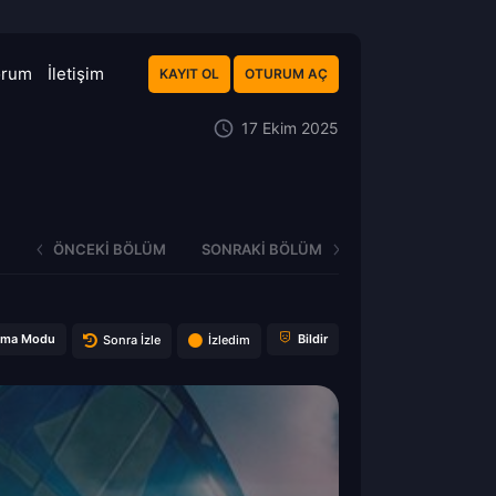
orum
İletişim
KAYIT OL
OTURUM AÇ
17 Ekim 2025
ÖNCEKI BÖLÜM
SONRAKI BÖLÜM
ema Modu
Bildir
Sonra İzle
İzledim