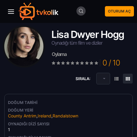
OTURUM AÇ
Lisa Dwyer Hogg
Oynadığı tüm film ve diziler
Oylama
0 / 10
SIRALA:
DOĞUM TARIHI
DOĞUM YERI
County Antrim
,
Ireland
,
Randalstown
OYNADIĞI DIZI SAYISI
1