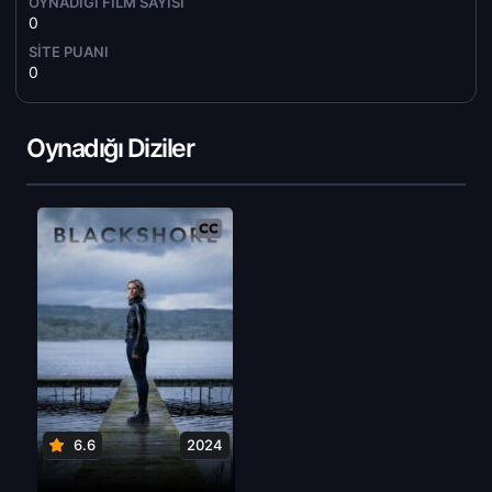
OYNADIĞI FILM SAYISI
0
SITE PUANI
0
Oynadığı Diziler
6.6
2024