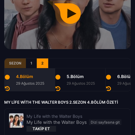
SEZON
1
2
4.Bölüm
5.Bölüm
6.Bölüm
29 Ağustos 2025
29 Ağustos 2025
29 Ağusto
MY LIFE WITH THE WALTER BOYS 2.SEZON 4.BÖLÜM ÖZETI
My Life with the Walter Boys
My Life with the Walter Boys
TAKIP ET