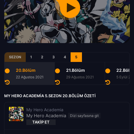
SEZON
1
2
3
4
5
20.Bölüm
21.Bölüm
22.Bölü
22 Ağustos 2021
29 Ağustos 2021
5 Eylül 20
MY HERO ACADEMIA 5.SEZON 20.BÖLÜM ÖZETI
My Hero Academia
My Hero Academia
TAKIP ET