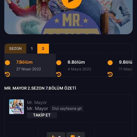
SEZON
1
2
7.Bölüm
8.Bölüm
9.Bölüm
27 Nisan 2022
4 Mayıs 2022
11 Mayıs 
MR. MAYOR 2.SEZON 7.BÖLÜM ÖZETI
Mr. Mayor
Mr. Mayor
TAKIP ET