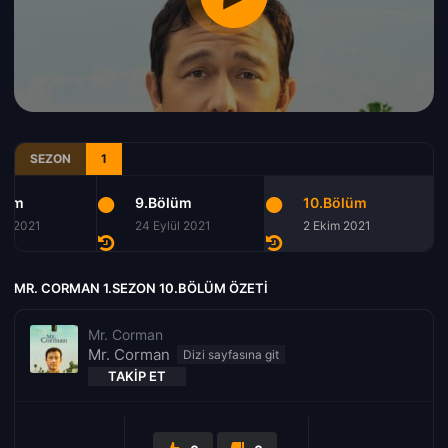
SEZON
1
lüm
9.Bölüm
10.Bölüm
lül 2021
24 Eylül 2021
2 Ekim 2021
MR. CORMAN 1.SEZON 10.BÖLÜM ÖZETI
Mr. Corman
Mr. Corman
TAKIP ET