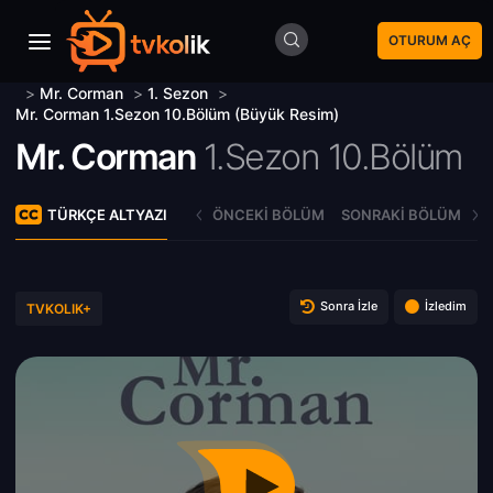
OTURUM AÇ
>
Mr. Corman
>
1. Sezon
>
Mr. Corman 1.Sezon 10.Bölüm (Büyük Resim)
Mr. Corman
1.Sezon 10.Bölüm
TÜRKÇE ALTYAZI
ÖNCEKI BÖLÜM
SONRAKI BÖLÜM
Sonra İzle
İzledim
TVKOLIK+