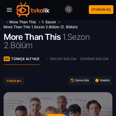
OTURUM AÇ
>
More Than This
>
1. Sezon
>
More Than This 1.Sezon 2.Bölüm (2. Bölüm)
More Than This
1.Sezon
2.Bölüm
TÜRKÇE ALTYAZI
ÖNCEKI BÖLÜM
SONRAKI BÖLÜM
Sonra İzle
İzledim
TVKOLIK+