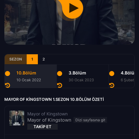
SEZON
1
2
10.Bölüm
3.Bölüm
4.Bölüm
10 Ocak 2022
30 Ocak 2023
6 Şubat 2
MAYOR OF KINGSTOWN 1.SEZON 10.BÖLÜM ÖZETI
Mayor of Kingstown
Mayor of Kingstown
TAKIP ET