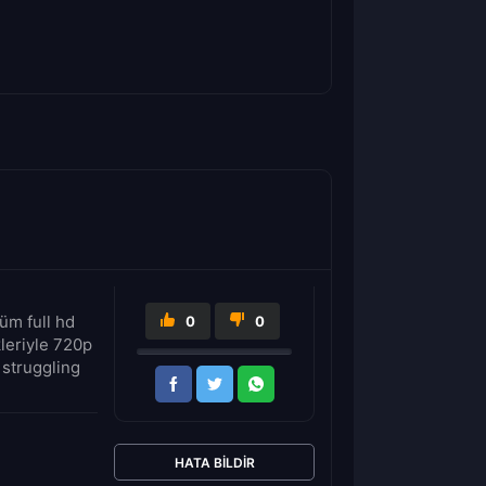
üm full hd
0
0
kleriyle 720p
 struggling
HATA BILDIR