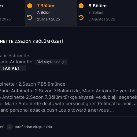
üm
7.Bölüm
8.Bölüm
7. Bölüm
8. Bölüm
t 2025
25 Mart 2025
8 Ağustos 2026
NETTE 2.SEZON 7.BÖLÜM ÖZETI
arie Antoinette
arie Antoinette
TAKIP ET
oinette : 2.Sezon 7.Bölümünde;
Marie Antoinette 2.Sezon 7.Bölüm izle, Marie Antoinette yeni böl
e Antoinette 2.Sezon 7.Bölüm türkçe altyazılı ve dublajlı seçene
e. Marie Antoinette deals with personal grief. Political turmoil, a
and personal attacks push Louis toward a nervous ...
eti
tarafından oluşturuldu.