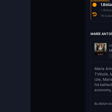
1.Böl
1. Bölüm
18 Şuba
MARIE ANTOI
M
M
Marie Ant
TVKolik, 
izle, Mari
hd kalited
economy, 
Bu Bölüm öz