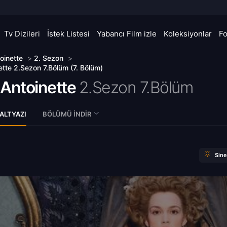
Tv Dizileri
İstek Listesi
Yabancı Film izle
Koleksiyonlar
F
oinette
>
2. Sezon
>
ette 2.Sezon 7.Bölüm (7. Bölüm)
 Antoinette
2.Sezon 7.Bölüm
ALTYAZI
BÖLÜMÜ İNDIR
Sin