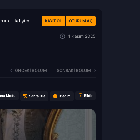
orum
İletişim
KAYIT OL
OTURUM AÇ
4 Kasım 2025
ÖNCEKI BÖLÜM
SONRAKI BÖLÜM
ema Modu
Bildir
Sonra İzle
İzledim