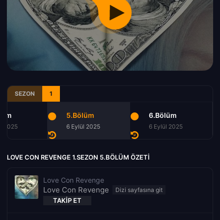
SEZON
1
lüm
5.Bölüm
6.Bölüm
ül 2025
6 Eylül 2025
6 Eylül 2025
LOVE CON REVENGE 1.SEZON 5.BÖLÜM ÖZETI
Love Con Revenge
Love Con Revenge
TAKIP ET