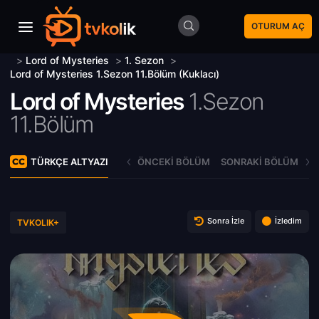
OTURUM AÇ
>
Lord of Mysteries
>
1. Sezon
>
Lord of Mysteries 1.Sezon 11.Bölüm (Kuklacı)
Lord of Mysteries
1.Sezon
11.Bölüm
TÜRKÇE ALTYAZI
ÖNCEKI BÖLÜM
SONRAKI BÖLÜM
Sonra İzle
İzledim
TVKOLIK+