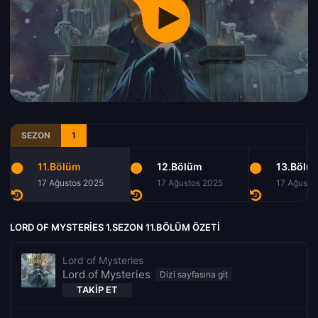
SEZON
1
11.Bölüm
12.Bölüm
13.Bölü
17 Ağustos 2025
17 Ağustos 2025
17 Ağusto
LORD OF MYSTERIES 1.SEZON 11.BÖLÜM ÖZETI
Lord of Mysteries
Lord of Mysteries
TAKIP ET