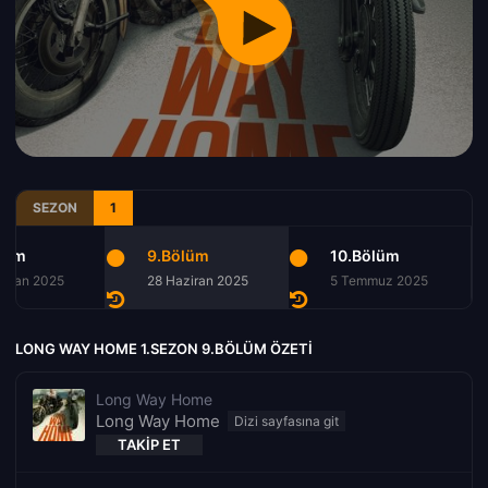
SEZON
1
lüm
9.Bölüm
10.Bölüm
ziran 2025
28 Haziran 2025
5 Temmuz 2025
LONG WAY HOME 1.SEZON 9.BÖLÜM ÖZETI
Long Way Home
Long Way Home
TAKIP ET