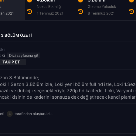
s
Nexus Etkinliği
Gizeme Yolculuk
ran 2021
1 Temmuz 2021
8 Temmuz 2021
N 3.BÖLÜM ÖZETI
oki
oki
TAKIP ET
Sezon 3.Bölümünde;
oki 1.Sezon 3.Bölüm izle, Loki yeni bölüm full hd izle, Loki 1.S
yazılı ve dublajlı seçenekleriyle 720p hd kalitede. Loki, Varyant'ın
ncak ikisinin de kaderini sonsuza dek değiştirecek kendi planları
eti
tarafından oluşturuldu.