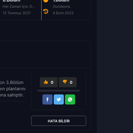
Her Zaman İçin. Daima.
Ouroboros
Brad'i Sıkıştırmak
15 Temmuz 2021
6 Ekim 2023
13 Ekim 2023
ezon 3.Bölüm
0
0
ın planlarını
na sahiptir.
HATA BILDIR