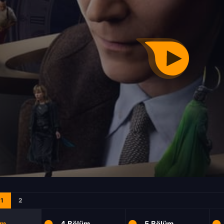
1
2
üm
4.Bölüm
5.Bölüm