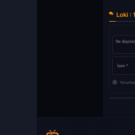
Loki :
Yorumun