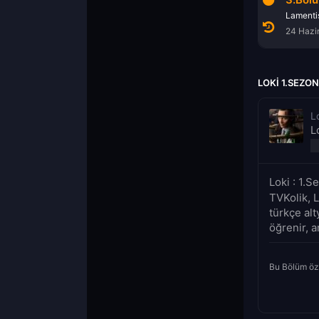
Görkemli Amaç
Varyant
Lamenti
10 Haziran 2021
17 Haziran 2021
24 Hazi
LOKI 1.SEZO
L
L
Loki : 1.
TVKolik, L
türkçe alt
öğrenir, a
Bu Bölüm öz