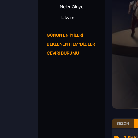
Neler Oluyor
Takvim
GÜNÜN EN İYILERI
BEKLENEN FILM/DIZILER
ÇEVIRI DURUMU
SEZON
1.Bölüm
2.Bölüm
3.Böl