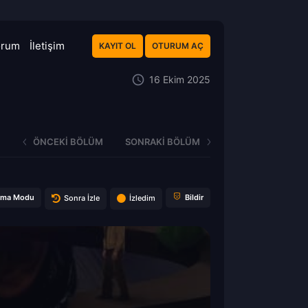
orum
İletişim
KAYIT OL
OTURUM AÇ
16 Ekim 2025
ÖNCEKI BÖLÜM
SONRAKI BÖLÜM
ema Modu
Bildir
Sonra İzle
İzledim