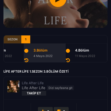
SEZON
1
lüm
3.Bölüm
4.Bölüm
san 2022
4 Mayıs 2022
11 Mayıs 2022
LIFE AFTER LIFE 1.SEZON 3.BÖLÜM ÖZETI
Life After Life
Life After Life
TAKIP ET