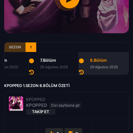
SEZON
1
lüm
7.Bölüm
8.Bölüm
ustos 2025
29 Ağustos 2025
29 Ağustos 2025
KPOPPED 1.SEZON 8.BÖLÜM ÖZETI
KPOPPED
KPOPPED
TAKIP ET