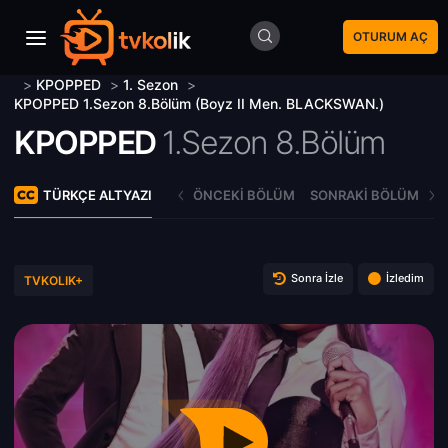
OTURUM AÇ
>
KPOPPED
>
1. Sezon
>
KPOPPED 1.Sezon 8.Bölüm (Boyz II Men. BLACKSWAN.)
KPOPPED
1.Sezon 8.Bölüm
TÜRKÇE ALTYAZI
ÖNCEKI BÖLÜM
SONRAKI BÖLÜM
Sonra İzle
İzledim
TVKOLIK+