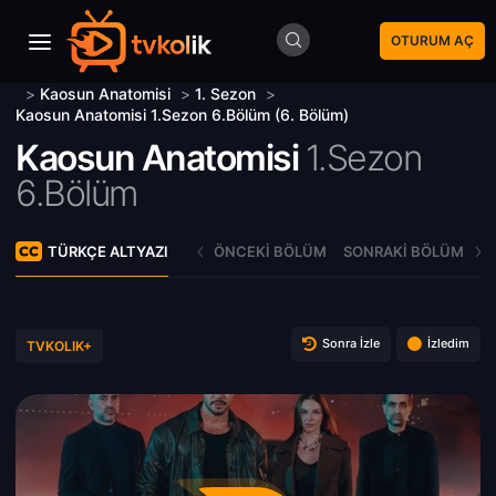
OTURUM AÇ
>
Kaosun Anatomisi
>
1. Sezon
>
Kaosun Anatomisi 1.Sezon 6.Bölüm (6. Bölüm)
Kaosun Anatomisi
1.Sezon
6.Bölüm
TÜRKÇE ALTYAZI
ÖNCEKI BÖLÜM
SONRAKI BÖLÜM
Sonra İzle
İzledim
TVKOLIK+