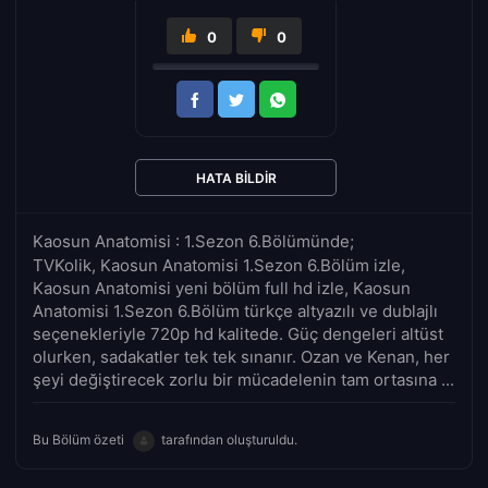
0
0
HATA BILDIR
Kaosun Anatomisi : 1.Sezon 6.Bölümünde;
TVKolik, Kaosun Anatomisi 1.Sezon 6.Bölüm izle,
Kaosun Anatomisi yeni bölüm full hd izle, Kaosun
Anatomisi 1.Sezon 6.Bölüm türkçe altyazılı ve dublajlı
seçenekleriyle 720p hd kalitede. Güç dengeleri altüst
olurken, sadakatler tek tek sınanır. Ozan ve Kenan, her
şeyi değiştirecek zorlu bir mücadelenin tam ortasına ...
Bu Bölüm özeti
tarafından oluşturuldu.