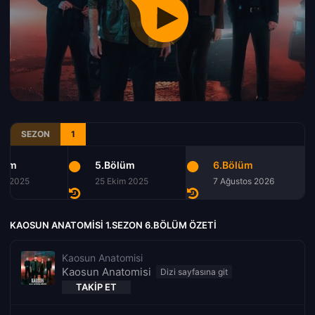
SEZON
1
lüm
5.Bölüm
6.Bölüm
im 2025
25 Ekim 2025
7 Ağustos 2026
KAOSUN ANATOMISI 1.SEZON 6.BÖLÜM ÖZETI
Kaosun Anatomisi
Kaosun Anatomisi
TAKIP ET