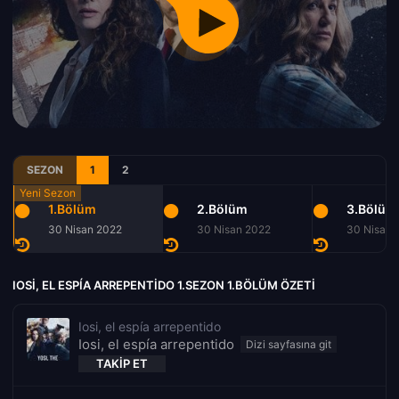
SEZON
1
2
1.Bölüm
2.Bölüm
3.Bölüm
30 Nisan 2022
30 Nisan 2022
30 Nisan 
IOSI, EL ESPÍA ARREPENTIDO 1.SEZON 1.BÖLÜM ÖZETI
Iosi, el espía arrepentido
Iosi, el espía arrepentido
TAKIP ET