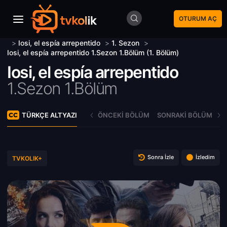
OTURUM AÇ
>
Iosi, el espía arrepentido
>
1. Sezon
>
Iosi, el espía arrepentido 1.Sezon 1.Bölüm (1. Bölüm)
Iosi, el espía arrepentido
1.Sezon 1.Bölüm
TÜRKÇE ALTYAZI
ÖNCEKI BÖLÜM
SONRAKI BÖLÜM
Sonra İzle
İzledim
TVKOLIK+