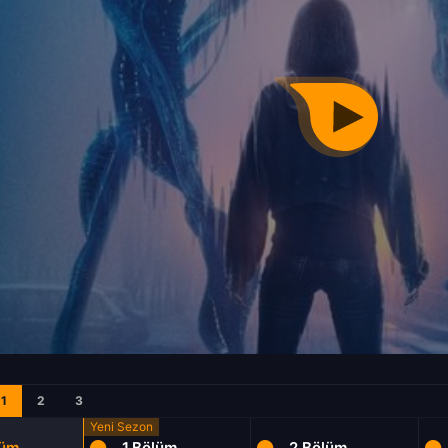
1
2
3
lüm
1.Bölüm
2.Bölüm