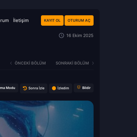
orum
İletişim
KAYIT OL
OTURUM AÇ
16 Ekim 2025
ÖNCEKI BÖLÜM
SONRAKI BÖLÜM
ema Modu
Bildir
Sonra İzle
İzledim