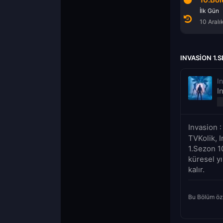
Yıldızlarla Dolu
İlk Gün
3 Aralık 2021
10 Aralı
INVASION 1.
I
I
Invasion 
TVKolik, I
1.Sezon 10
küresel y
kalır.
Bu Bölüm öz