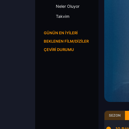
Neler Oluyor
Takvim
GÜNÜN EN İYILERI
BEKLENEN FILM/DIZILER
ÇEVIRI DURUMU
SEZON
9.Bölüm
10.Bö