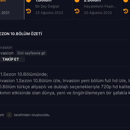
Bir Şey Değişti
Hayaletlerin Peşinde
k 2021
23 Ağustos 2023
30 Ağustos 2023
SEZON 10.BÖLÜM ÖZETI
nvasion
nvasion
TAKIP ET
: 1.Sezon 10.Bölümünde;
nvasion 1.Sezon 10.Bölüm izle, Invasion yeni bölüm full hd izle, 
.Bölüm türkçe altyazılı ve dublajlı seçenekleriyle 720p hd kalit
ıkımın etkisinde olan dünya, yeni ve öngörülemeyen bir şafakla k
eti
tarafından oluşturuldu.