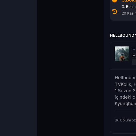
1. Bölüm
2. Bölüm
3. Bölü
20 Kasım 2021
20 Kasım 2021
20 Kası
HELLBOUND 1
H
H
Hellbound
TVKolik, 
1.Sezon 3
içindeki 
Kyunghun k
Bu Bölüm öz