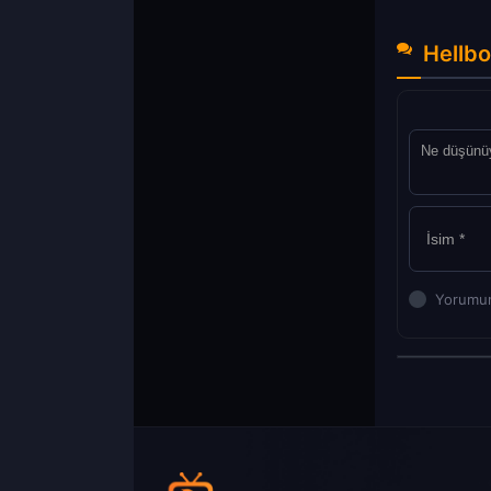
Hellbo
Yorumun