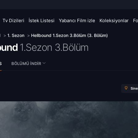
Tv Dizileri
İstek Listesi
Yabancı Film izle
Koleksiyonlar
F
d
>
1. Sezon
>
Hellbound 1.Sezon 3.Bölüm (3. Bölüm)
ound
1.Sezon 3.Bölüm
S
BÖLÜMÜ İNDIR
Sin