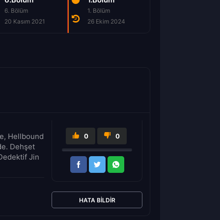
6. Bölüm
1. Bölüm
2. Bölüm
20 Kasım 2021
26 Ekim 2024
26 Ekim 2024
le, Hellbound
0
0
ede. Dehşet
Dedektif Jin
HATA BILDIR