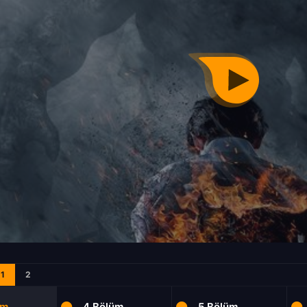
1
2
üm
4.Bölüm
5.Bölüm