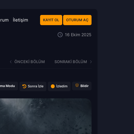
orum
İletişim
KAYIT OL
OTURUM AÇ
16 Ekim 2025
ÖNCEKI BÖLÜM
SONRAKI BÖLÜM
ema Modu
Bildir
Sonra İzle
İzledim