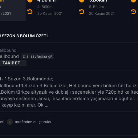
m
4. Bölüm
5. Bölüm
m 2021
20 Kasım 2021
20 Kasım 2021
.SEZON 3.BÖLÜM ÖZETI
ellbound
ellbound
TAKIP ET
 : 1.Sezon 3.Bölümünde;
Hellbound 1.Sezon 3.Bölüm izle, Hellbound yeni bölüm full hd iz
.Bölüm türkçe altyazılı ve dublajlı seçenekleriyle 720p hd kalit
dünyaya seslenen Jinsu, insanlara erdemli yaşamalarını öğütler. 
ayıp kızını arar. Ok ...
eti
tarafından oluşturuldu.