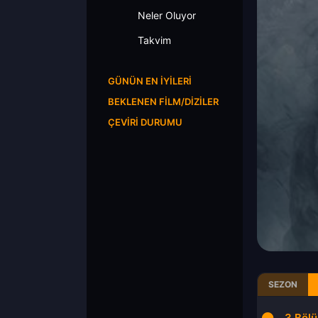
Neler Oluyor
Takvim
GÜNÜN EN İYILERI
BEKLENEN FILM/DIZILER
ÇEVIRI DURUMU
SEZON
1.Bölüm
2.Bölüm
3.Böl