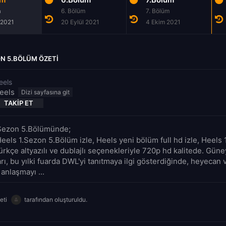
m
6. Bölüm
7. Bölüm
 2021
20 Eylül 2021
4 Ekim 2021
ON 5.BÖLÜM ÖZETI
eels
eels
TAKIP ET
.Sezon 5.Bölümünde;
Heels 1.Sezon 5.Bölüm izle, Heels yeni bölüm full hd izle, Heels
ürkçe altyazılı ve dublajlı seçenekleriyle 720p hd kalitede. Gün
rı, bu yılki fuarda DWL'yi tanıtmaya ilgi gösterdiğinde, heyecan 
 anlaşmayı ...
eti
tarafından oluşturuldu.