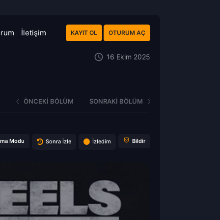
orum
İletişim
KAYIT OL
OTURUM AÇ
16 Ekim 2025
ÖNCEKI BÖLÜM
SONRAKI BÖLÜM
ema Modu
Bildir
Sonra İzle
İzledim