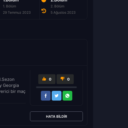
1. Bölüm
2. Bölüm
3. Bölüm
29 Temmuz 2023
5 Ağustos 2023
12 Ağustos 2023
 1.Sezon
0
0
ey Georgia
verici bir maç
HATA BILDIR