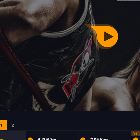
1
2
üm
6.Bölüm
7.Bölüm