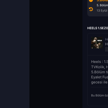
5. Bölü
13 Eylül
HEELS 1.SEZ
H
H
Heels : 1
TVKolik, 
5.Bölüm t
Eyalet Fua
gecesi ile
Bu Bölüm öz