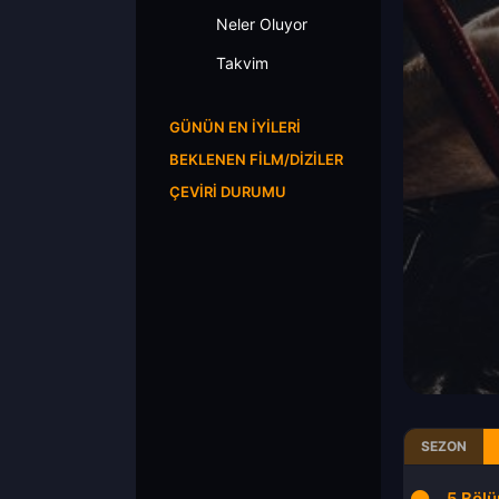
Neler Oluyor
Takvim
GÜNÜN EN İYILERI
BEKLENEN FILM/DIZILER
ÇEVIRI DURUMU
SEZON
5.Böl