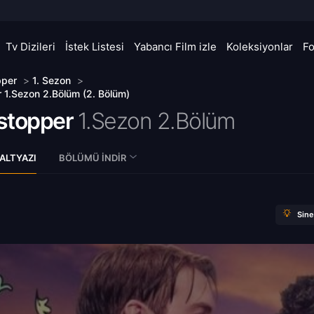
Tv Dizileri
İstek Listesi
Yabancı Film izle
Koleksiyonlar
F
pper
>
1. Sezon
>
 1.Sezon 2.Bölüm (2. Bölüm)
stopper
1.Sezon 2.Bölüm
ALTYAZI
BÖLÜMÜ İNDIR
Sin