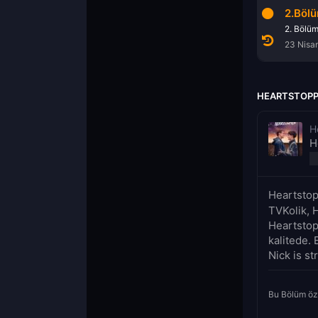
1.Bölüm
2.Böl
1. Bölüm
2. Bölü
23 Nisan 2022
23 Nisa
HEARTSTOPPE
H
H
Heartstop
TVKolik, 
Heartstop
kalitede. 
Nick is st
Bu Bölüm öz