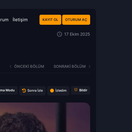
orum
İletişim
KAYIT OL
OTURUM AÇ
17 Ekim 2025
ÖNCEKI BÖLÜM
SONRAKI BÖLÜM
ema Modu
Bildir
Sonra İzle
İzledim