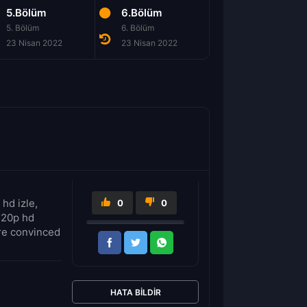
5.Bölüm
6.Bölüm
7.Bölüm
5. Bölüm
6. Bölüm
7. Bölüm
23 Nisan 2022
23 Nisan 2022
23 Nisan 2022
hd izle,
0
0
 720p hd
are convinced
HATA BILDIR