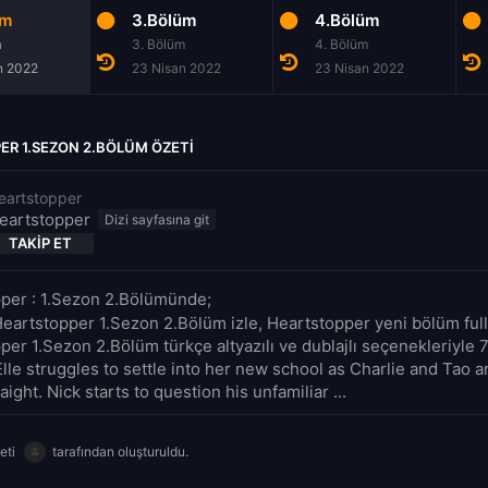
üm
3.Bölüm
4.Bölüm
m
3. Bölüm
4. Bölüm
n 2022
23 Nisan 2022
23 Nisan 2022
R 1.SEZON 2.BÖLÜM ÖZETI
eartstopper
eartstopper
TAKIP ET
per : 1.Sezon 2.Bölümünde;
Heartstopper 1.Sezon 2.Bölüm izle, Heartstopper yeni bölüm full 
per 1.Sezon 2.Bölüm türkçe altyazılı ve dublajlı seçenekleriyle
Elle struggles to settle into her new school as Charlie and Tao 
raight. Nick starts to question his unfamiliar ...
eti
tarafından oluşturuldu.