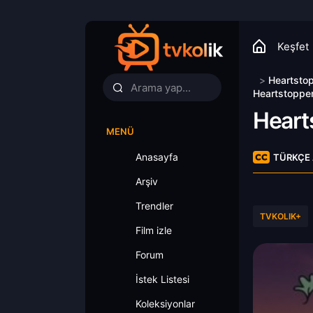
Keşfet
>
Heartsto
Heartstopper
Heart
MENÜ
Anasayfa
TÜRKÇE 
Arşiv
Trendler
TVKOLIK+
Film izle
Forum
İstek Listesi
Koleksiyonlar