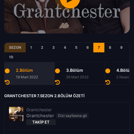
SEZON
1
2
3
4
5
6
7
8
9
10
2.Bölüm
3.Bölüm
4.Bölüm
19 Mart 2022
26 Mart 2022
2 Nisan 2
GRANTCHESTER 7.SEZON 2.BÖLÜM ÖZETI
Grantchester
Grantchester
TAKIP ET