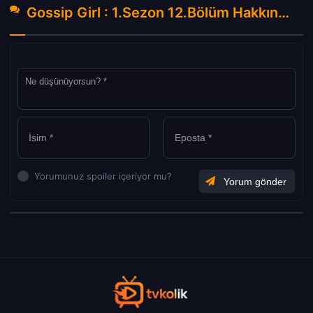
Gossip Girl : 1.Sezon 12.Bölüm Hakkında Yorumlar
Yorumunuz spoiler içeriyor mu?