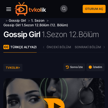
OTURUM AÇ
>
Gossip Girl
>
1. Sezon
>
Gossip Girl 1.Sezon 12.Bölüm (12. Bölüm)
Gossip Girl
1.Sezon 12.Bölüm
TÜRKÇE ALTYAZI
ÖNCEKI BÖLÜM
SONRAKI BÖLÜM
Sonra İzle
İzledim
TVKOLIK+