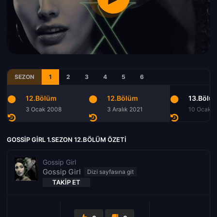
SEZON
1
2
3
4
5
6
12.Bölüm
12.Bölüm
13.Bölü
3 Ocak 2008
3 Aralık 2021
10 Ocak 
GOSSIP GIRL 1.SEZON 12.BÖLÜM ÖZETI
Gossip Girl
Gossip Girl
TAKIP ET