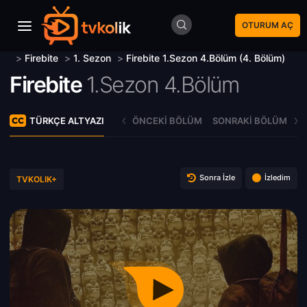
OTURUM AÇ
>
Firebite
>
1. Sezon
>
Firebite 1.Sezon 4.Bölüm (4. Bölüm)
Firebite
1.Sezon 4.Bölüm
TÜRKÇE ALTYAZI
ÖNCEKI BÖLÜM
SONRAKI BÖLÜM
Sonra İzle
İzledim
TVKOLIK+