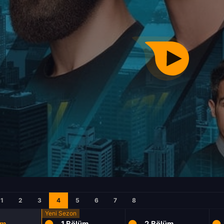
1
2
3
4
5
6
7
8
üm
1.Bölüm
2.Bölüm