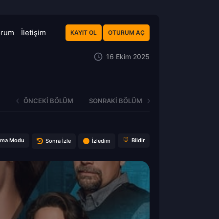
orum
İletişim
KAYIT OL
OTURUM AÇ
16 Ekim 2025
ÖNCEKI BÖLÜM
SONRAKI BÖLÜM
ema Modu
Bildir
Sonra İzle
İzledim