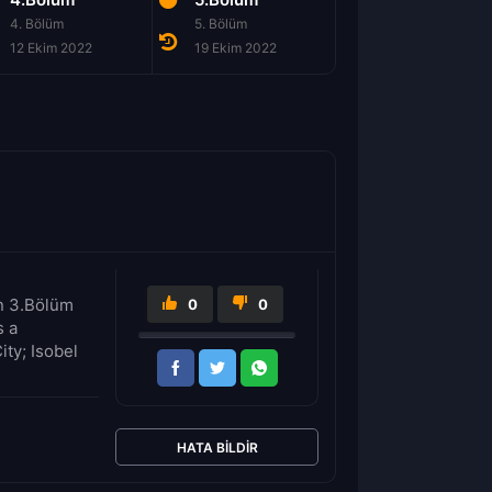
4. Bölüm
5. Bölüm
6. Bölüm
12 Ekim 2022
19 Ekim 2022
7 Kasım 2022
on 3.Bölüm
0
0
s a
ty; Isobel
HATA BILDIR