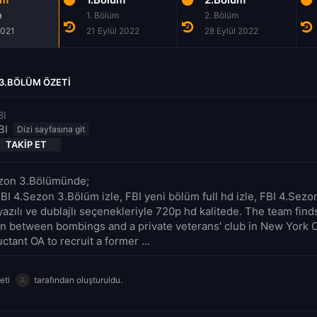
m
1. Bölüm
2. Bölüm
2021
21 Eylül 2022
28 Eylül 2022
 3.BÖLÜM ÖZETI
BI
BI
TAKIP ET
ezon 3.Bölümünde;
FBI 4.Sezon 3.Bölüm izle, FBI yeni bölüm full hd izle, FBI 4.Sez
yazılı ve dublajlı seçenekleriyle 720p hd kalitede. The team find
n between bombings and a private veterans' club in New York Ci
luctant OA to recruit a former ...
eti
tarafından oluşturuldu.