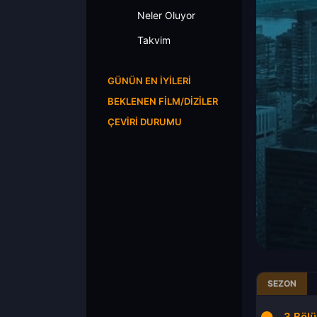
Neler Oluyor
Takvim
GÜNÜN EN İYILERI
BEKLENEN FILM/DIZILER
ÇEVIRI DURUMU
SEZON
19.Bölüm
3.Bölüm
3.Böl