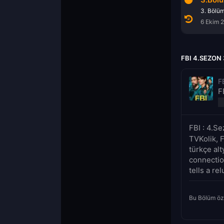
19. Bölüm
3. Bölüm
3. Bölü
7 Ağustos 2026
9 Aralık 2020
6 Ekim 
FBI 4.SEZON
F
F
FBI : 4.S
TVKolik, 
türkçe alt
connectio
tells a re
Bu Bölüm öz