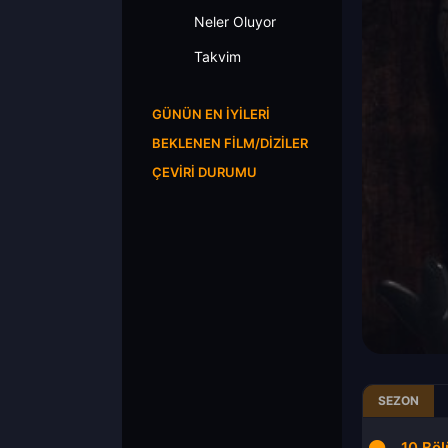
Neler Oluyor
Takvim
GÜNÜN EN İYILERI
BEKLENEN FILM/DIZILER
ÇEVIRI DURUMU
SEZON
8.Bölüm
9.Bölüm
10.Bö