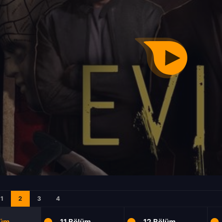
1
2
3
4
lüm
11.Bölüm
12.Bölüm