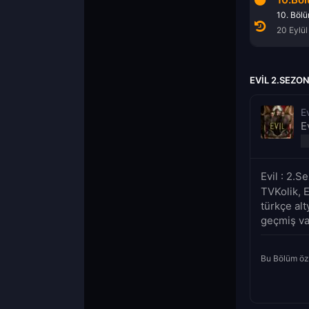
8. Bölüm
9. Bölüm
10. Böl
6 Eylül 2021
13 Eylül 2021
20 Eylül
EVIL 2.SEZO
Ev
E
Evil : 2.
TVKolik, E
türkçe alt
geçmiş vak
Bu Bölüm öz