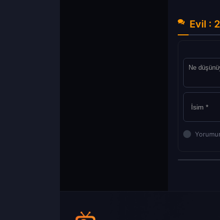
Evil :
Yorumun