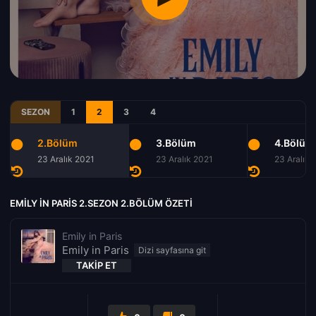
SEZON
1
2
3
4
2.Bölüm
3.Bölüm
4.Bölüm
23 Aralık 2021
23 Aralık 2021
23 Aralık 
EMILY IN PARIS 2.SEZON 2.BÖLÜM ÖZETI
Emily in Paris
Emily in Paris
TAKIP ET