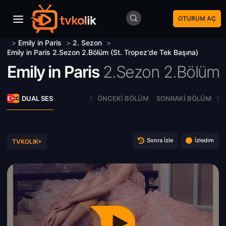
OTURUM AÇ
>
Emily in Paris
>
2. Sezon
>
Emily in Paris 2.Sezon 2.Bölüm (St. Tropez'de Tek Başına)
Emily in Paris
2.Sezon 2.Bölüm
DUAL SES
ÖNCEKI BÖLÜM
SONRAKI BÖLÜM
Sonra İzle
İzledim
TVKOLIK+