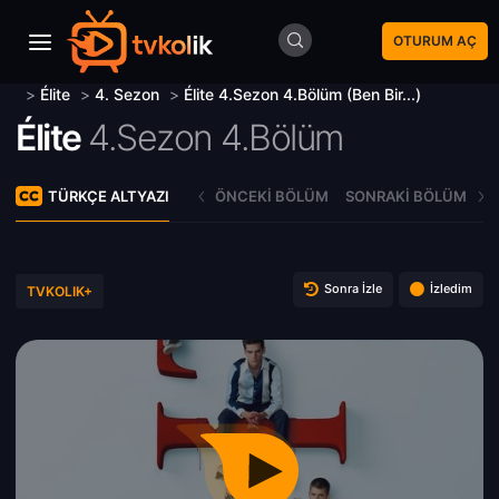
OTURUM AÇ
>
Élite
>
4. Sezon
>
Élite 4.Sezon 4.Bölüm (Ben Bir...)
Élite
4.Sezon 4.Bölüm
TÜRKÇE ALTYAZI
ÖNCEKI BÖLÜM
SONRAKI BÖLÜM
Sonra İzle
İzledim
TVKOLIK+