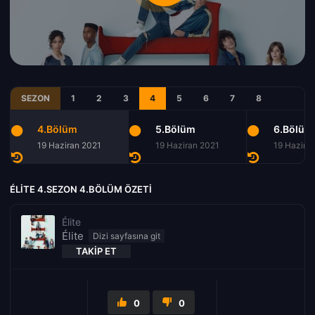
SEZON
1
2
3
4
5
6
7
8
4.Bölüm
5.Bölüm
6.Bölüm
19 Haziran 2021
19 Haziran 2021
19 Hazira
ÉLITE 4.SEZON 4.BÖLÜM ÖZETI
Élite
Élite
TAKIP ET
0
0