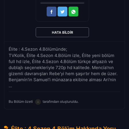
HATA BILDIR
Élite : 4.Sezon 4.Bölümünde;
TVKolik, Élite 4.Sezon 4.Bölüm izle, Élite yeni bölüm
full hd izle, Élite 4.Sezon 4.Bölüm türkçe altyazılı ve
dublajlı seçenekleriyle 720p hd kalitede. Mencía'nın
gizemli davranışları Rebe'yi hem şaşırtır hem de üzer.
Benjamín'in Samuel'i münazara ekibine alması Ari'nin
...
Bu Bölüm özeti
tarafından oluşturuldu.
Élite : 4.Sezon 4.Bölüm Hakkında Yorumlar