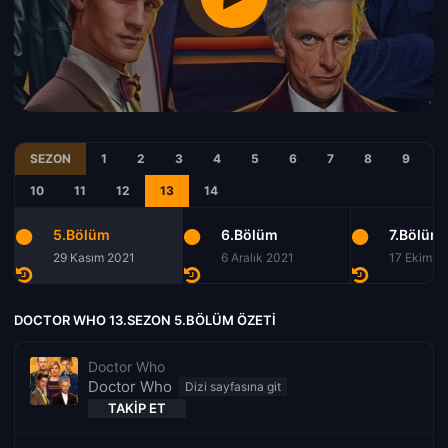
SEZON
1
2
3
4
5
6
7
8
9
10
11
12
13
14
5.Bölüm
6.Bölüm
7.Bölüm
29 Kasım 2021
6 Aralık 2021
17 Ekim 1
DOCTOR WHO 13.SEZON 5.BÖLÜM ÖZETI
Doctor Who
Doctor Who
TAKIP ET