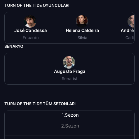
TURN OF THE TIDE OYUNCULARI
José Condessa
Helena Caldeira
André Le
Eduardo
Sílvia
Carlin
SENARYO
Augusto Fraga
Senarist
TURN OF THE TIDE TÜM SEZONLARI
1.Sezon
2.Sezon