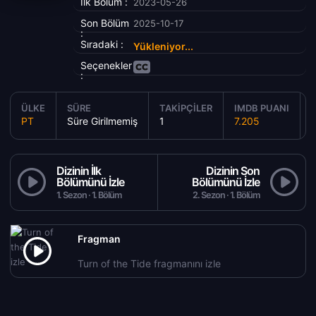
İlk Bölüm :
2023-05-26
Son Bölüm
2025-10-17
:
Sıradaki :
Yükleniyor...
Seçenekler
:
ÜLKE
SÜRE
TAKIPÇILER
IMDB PUANI
Y
PT
Süre Girilmemiş
1
7.205
Dizinin İlk
Dizinin Son
Bölümünü İzle
Bölümünü İzle
1. Sezon · 1. Bölüm
2. Sezon · 1. Bölüm
Fragman
Turn of the Tide fragmanını izle