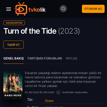
OTURUM AÇ
DEVAM EDIYOR
Turn of the Tide
(
2023)
TAKIP ET
GENEL BAKIŞ
TARTIŞMA FORUMLARI
PAYLAŞ
Eduardo yaşadığı adanın açıklarında kokain yüklü bir
tekne batınca para kazanmak ve olanaksız görünen
hayallerine yelken açmak için riskli ama heyecan
verici bir fırsat yakalar.
Bu dizi özeti Bu Dizi özeti
tarafından oluşturuldu.
Tür:
Dram