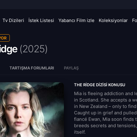
Tv Dizileri
İstek Listesi
Yabancı Film izle
Koleksiyonlar
F
YOR
idge
(
2025)
TARTIŞMA FORUMLARI
PAYLAŞ
THE RIDGE DIZISI KONUSU
Mia is fleeing addiction and l
in Scotland. She accepts a w
in New Zealand – only to fin
Caught up in grief and pulled 
fiancé Ewan, Mia soon finds 
breeds secrets and tensions, 
itself.