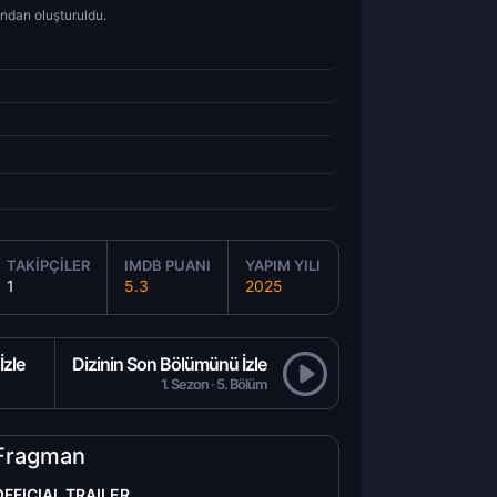
ından oluşturuldu.
TAKIPÇILER
IMDB PUANI
YAPIM YILI
1
5.3
2025
İzle
Dizinin Son Bölümünü İzle
1. Sezon · 5. Bölüm
Fragman
OFFICIAL TRAILER