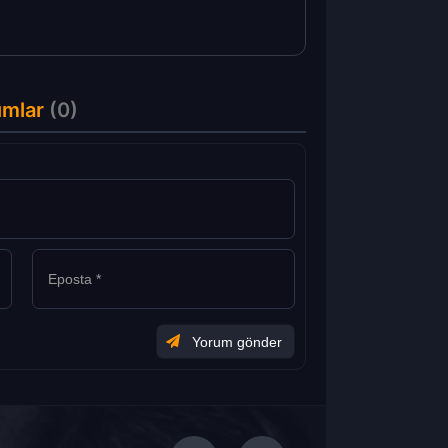
umlar
(0)