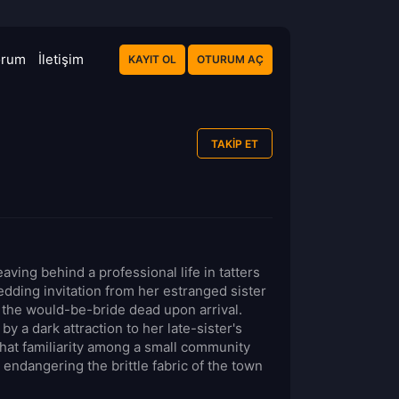
orum
İletişim
KAYIT OL
OTURUM AÇ
TAKIP ET
eaving behind a professional life in tatters
edding invitation from her estranged sister
d the would-be-bride dead upon arrival.
by a dark attraction to her late-sister's
that familiarity among a small community
endangering the brittle fabric of the town