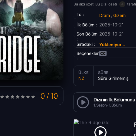
Bu dizi özeti Bu Dizi özeti
taraf
Tür:
,
Dram
Gizem
2025-10-21
İlk Bölüm :
2025-10-21
Son Bölüm
:
Sıradaki :
Yükleniyor...
Seçenekler
:
ÜLKE
SÜRE
NZ
Süre Girilmemiş
0 / 10
Dizinin İlk Bölümünü 
1. Sezon · 1. Bölüm