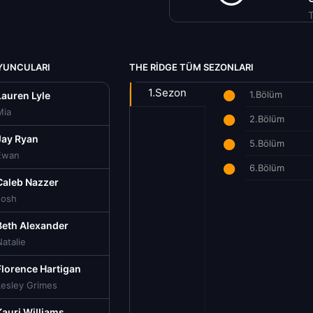
T
OYUNCULARI
THE RIDGE TÜM SEZONLARI
1.Sezon
1.Bölüm
Lauren Lyle
Mia
2.Bölüm
Jay Ryan
5.Bölüm
Ewan
6.Bölüm
Caleb Nazzer
Josh
Beth Alexander
atalie
Florence Hartigan
Lesley Grimes
Kauri Williams