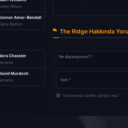
Teddy Wilson
Connor Amor-Bendall
Cassy Beaton
The Ridge Hakkında Yor
Nora Chassler
Senarist
David Murdoch
Senarist
Yorumunuz spoiler içeriyor mu?