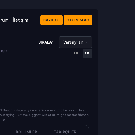
orum
İletişim
KAYIT OL
OTURUM AÇ
Varsayılan
SIRALA:
enen
 1.Sezon türkçe altyazı izle.Six young motocross riders
ut trying. But the biggest win of all might be the friends
ife.
BÖLÜMLER
TAKIPÇILER