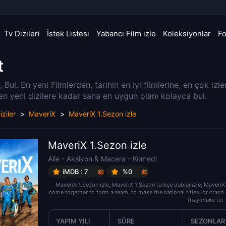
Tv Dizileri
İstek Listesi
Yabancı Film izle
Koleksiyonlar
F
t
a, Bul. En yeni Filmlerden, tarihin en iyi filmlerine, en çok izl
 en yeni dizilere kadar sana en uygun olanı kolayca bul.
iziler
MaveriX
MaveriX 1.Sezon izle
MaveriX 1.Sezon izle
Aile
-
Aksiyon & Macera
-
Komedi
iMDB : 7
%0
MaveriX 1.Sezon izle, MaveriX 1.Sezon türkçe dublaj izle, MaveriX
come together to form a team, to make the national titles, or crash o
they make for l
YAPIM YILI
SÜRE
SEZONLAR