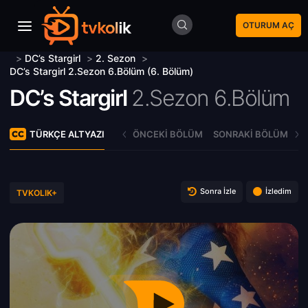
OTURUM AÇ
>
DC’s Stargirl
>
2. Sezon
>
DC’s Stargirl 2.Sezon 6.Bölüm (6. Bölüm)
DC’s Stargirl
2.Sezon 6.Bölüm
TÜRKÇE ALTYAZI
ÖNCEKI BÖLÜM
SONRAKI BÖLÜM
Sonra İzle
İzledim
TVKOLIK+