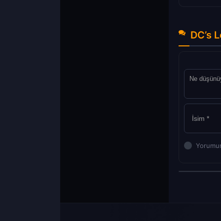
DC’s L
Yorumun