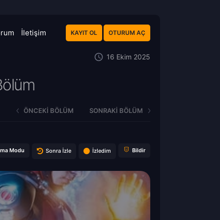
orum
İletişim
KAYIT OL
OTURUM AÇ
16 Ekim 2025
Bölüm
ÖNCEKI BÖLÜM
SONRAKI BÖLÜM
ema Modu
Bildir
Sonra İzle
İzledim