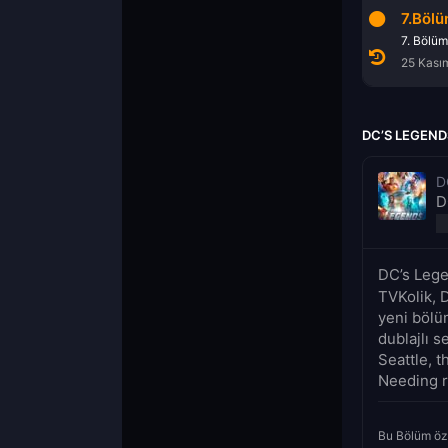
14.Bölüm
15.Bölüm
7.Böl
14. Bölüm
15. Bölüm
7. Bölüm
27 Mayıs 2020
3 Haziran 2020
25 Kası
DC’S LEGEND
D
D
DC’s Lege
TVKolik, 
yeni bölü
dublajlı 
Seattle, t
Needing r
Bu Bölüm öz