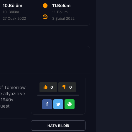
10.Bölüm
11.Bölüm
12.Bölüm
10. Bölüm
11. Bölüm
12. Bölüm
27 Ocak 2022
3 Şubat 2022
24 Şubat 2022
 of Tomorrow
0
0
altyazılı ve
n 1940s
guest.
HATA BILDIR