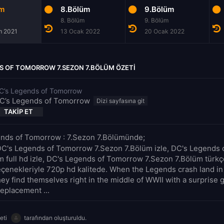
üm
8.Bölüm
9.Bölüm
8. Bölüm
9. Bölüm
m 2021
13 Ocak 2022
20 Ocak 2022
S OF TOMORROW 7.SEZON 7.BÖLÜM ÖZETI
C’s Legends of Tomorrow
C’s Legends of Tomorrow
TAKIP ET
nds of Tomorrow : 7.Sezon 7.Bölümünde;
DC's Legends of Tomorrow 7.Sezon 7.Bölüm izle, DC's Legends
m full hd izle, DC's Legends of Tomorrow 7.Sezon 7.Bölüm türkçe 
seçenekleriyle 720p hd kalitede. When the Legends crash land i
hey find themselves right in the middle of WWII with a surprise 
eplacement ...
eti
tarafından oluşturuldu.