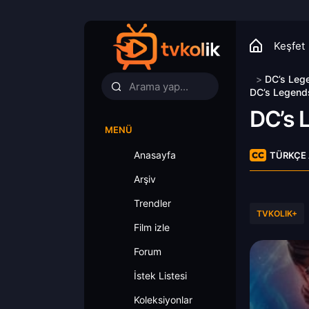
Keşfet
>
DC’s Leg
DC’s Legends
DC’s 
MENÜ
Anasayfa
TÜRKÇE 
Arşiv
Trendler
TVKOLIK+
Film izle
Forum
İstek Listesi
Koleksiyonlar