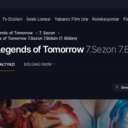
Tv Dizileri
İstek Listesi
Yabancı Film izle
Koleksiyonlar
F
ends of Tomorrow
>
7. Sezon
>
 of Tomorrow 7.Sezon 7.Bölüm (7. Bölüm)
Legends of Tomorrow
7.Sezon 7.
ALTYAZI
BÖLÜMÜ İNDIR
Sin