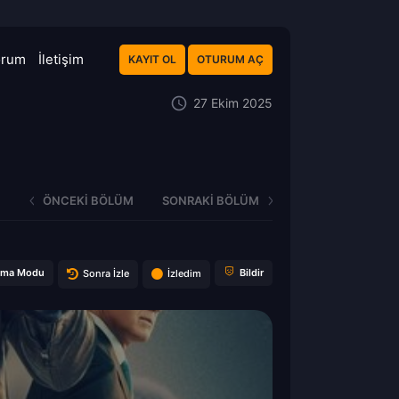
orum
İletişim
KAYIT OL
OTURUM AÇ
27 Ekim 2025
ÖNCEKI BÖLÜM
SONRAKI BÖLÜM
ema Modu
Bildir
Sonra İzle
İzledim