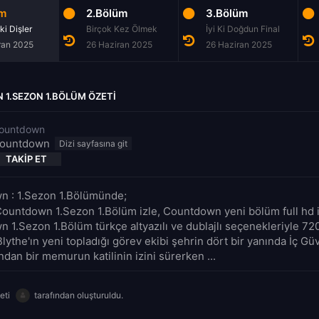
üm
2.Bölüm
3.Bölüm
i Dişler
Birçok Kez Ölmek
İyi Ki Doğdun Final
ran 2025
26 Haziran 2025
26 Haziran 2025
1.SEZON 1.BÖLÜM ÖZETI
ountdown
ountdown
TAKIP ET
 : 1.Sezon 1.Bölümünde;
Countdown 1.Sezon 1.Bölüm izle, Countdown yeni bölüm full hd i
 1.Sezon 1.Bölüm türkçe altyazılı ve dublajlı seçenekleriyle 72
Blythe'ın yeni topladığı görev ekibi şehrin dört bir yanında İç Gü
ndan bir memurun katilinin izini sürerken ...
eti
tarafından oluşturuldu.