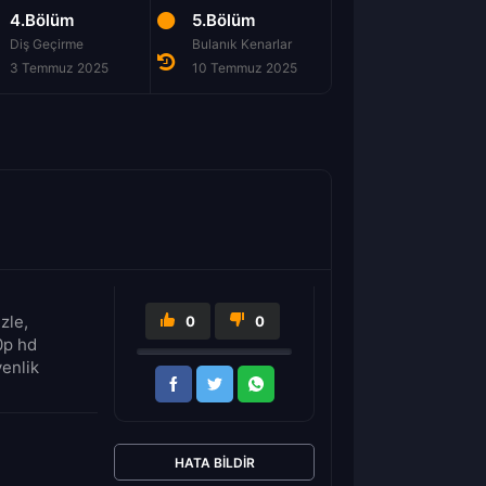
4.Bölüm
5.Bölüm
6.Bölüm
Diş Geçirme
Bulanık Kenarlar
İğne ya da Mermi
3 Temmuz 2025
10 Temmuz 2025
17 Temmuz 2025
zle,
0
0
0p hd
venlik
HATA BILDIR