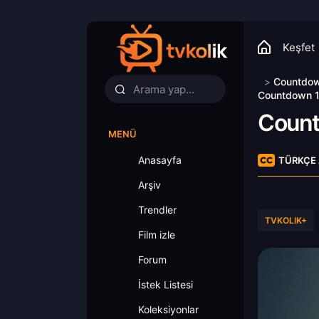
Keşfet
>
Countdo
Countdown 1.
Coun
MENÜ
Anasayfa
TÜRKÇE 
Arşiv
Trendler
TVKOLIK+
Film izle
Forum
İstek Listesi
Koleksiyonlar