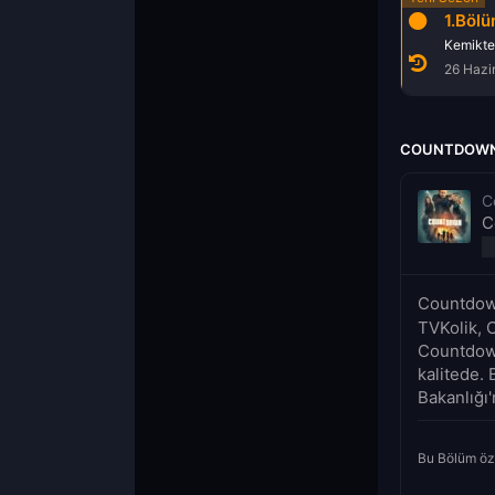
1.Böl
Kemiktek
26 Hazi
COUNTDOWN 
C
C
Countdown
TVKolik, 
Countdown
kalitede. 
Bakanlığı'
Bu Bölüm öz