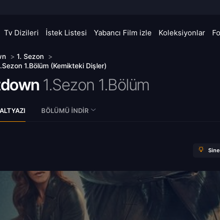
Tv Dizileri
İstek Listesi
Yabancı Film izle
Koleksiyonlar
F
wn
>
1. Sezon
>
Sezon 1.Bölüm (Kemikteki Dişler)
tdown
1.Sezon 1.Bölüm
ALTYAZI
BÖLÜMÜ İNDIR
Sin