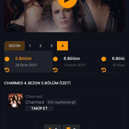
SEZON
1
2
3
4
5.Bölüm
6.Bölüm
6.Bölüm
26 Ekim 2001
2 Kasım 2001
16 Nisan 
CHARMED 4.SEZON 5.BÖLÜM ÖZETI
Charmed
Charmed
TAKIP ET